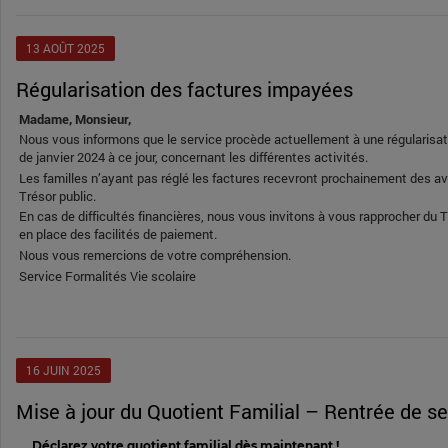
13
AOÛT
2025
Régularisation des factures impayées
Madame, Monsieur,
Nous vous informons que le service procède actuellement à une régularisa
de janvier 2024 à ce jour, concernant les différentes activités.
Les familles n’ayant pas réglé les factures recevront prochainement des 
Trésor public.
En cas de difficultés financières, nous vous invitons à vous rapprocher du T
en place des facilités de paiement.
Nous vous remercions de votre compréhension.
Service Formalités Vie scolaire
16
JUIN
2025
Mise à jour du Quotient Familial – Rentrée de 
Déclarez votre quotient familial dès maintenant !