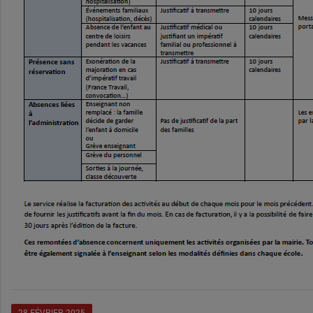
28
FÉVRIER
2025