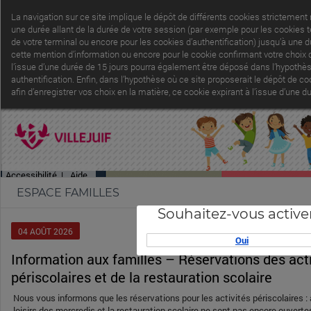
La navigation sur ce site implique le dépôt de différents cookies strictement
une durée allant de la durée de votre session (par exemple pour les cookies 
de votre terminal ou encore pour les cookies d’authentification) jusqu’à une 
cette mention d’information ou encore pour le cookie confirmant votre choix d
l’issue d’une durée de 15 jours pourra également être déposé dans l’hypothèse
authentification. Enfin, dans l’hypothèse où ce site proposerait le dépôt de 
afin d’enregistrer vos choix en la matière, ce cookie expirant à l’issue d’une
Accessibilité
|
Aide
ESPACE FAMILLES
Souhaitez-vous active
04
AOÛT
2026
Oui
Information aux familles – Réservations des activités
périscolaires et de la restauration scolaire
Nous vous informons que les réservations pour les activités périscolaires : ac
loisirs des mercredis et la restauration scolaire ne sont pas encore ouverte