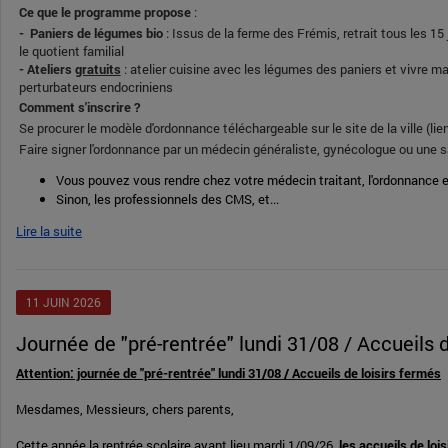
Ce que le programme propose
:
- Paniers de légumes bio
: Issus de la ferme des Frémis, retrait tous les 1
le quotient familial
- Ateliers
gratuits
: atelier cuisine avec les légumes des paniers et vivre 
perturbateurs endocriniens
Comment s'inscrire ?
Se procurer le modèle d'ordonnance téléchargeable sur le site de la ville (lie
Faire signer l'ordonnance par un médecin généraliste, gynécologue ou un
Vous pouvez vous rendre chez votre médecin traitant, l'ordonnance ex
Sinon, les professionnels des CMS, et...
Lire la suite
11
JUIN
2026
Journée de "pré-rentrée" lundi 31/08 / Accueils 
Attention: journée de "pré-rentrée" lundi 31/08 / Accueils de loisirs fermés
Mesdames, Messieurs, chers parents,
Cette année la rentrée scolaire ayant lieu mardi 1/09/26,
les accueils de loi