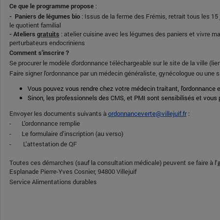
Ce que le programme propose
:
- Paniers de légumes bio
: Issus de la ferme des Frémis, retrait tous les 1
le quotient familial
- Ateliers
gratuits
: atelier cuisine avec les légumes des paniers et vivre 
perturbateurs endocriniens
Comment s'inscrire ?
Se procurer le modèle d'ordonnance téléchargeable sur le site de la ville (lie
Faire signer l'ordonnance par un médecin généraliste, gynécologue ou un
Vous pouvez vous rendre chez votre médecin traitant, l'ordonnance ex
Sinon, les professionnels des CMS, et PMI sont sensibilisés et vous
Envoyer les documents suivants à
ordonnanceverte@villejuif.fr
:
- L’ordonnance remplie
- Le formulaire d’inscription (au verso)
- L’attestation de QF
Toutes ces démarches (sauf la consultation médicale) peuvent se faire à l’
a
Esplanade Pierre-Yves Cosnier, 94800 Villejuif
Service Alimentations durables