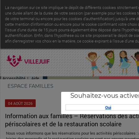
La navigation sur ce site implique le dépôt de différents cookies strictement
une durée allant de la durée de votre session (par exemple pour les cookies 
de votre terminal ou encore pour les cookies d’authentification) jusqu’à une 
cette mention d’information ou encore pour le cookie confirmant votre choix d
l’issue d’une durée de 15 jours pourra également être déposé dans l’hypothèse
authentification. Enfin, dans l’hypothèse où ce site proposerait le dépôt de 
afin d’enregistrer vos choix en la matière, ce cookie expirant à l’issue d’une
Accessibilité
|
Aide
ESPACE FAMILLES
Souhaitez-vous active
04
AOÛT
2026
Oui
Information aux familles – Réservations des activités
périscolaires et de la restauration scolaire
Nous vous informons que les réservations pour les activités périscolaires : ac
loisirs des mercredis et la restauration scolaire ne sont pas encore ouverte